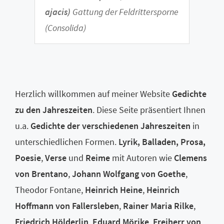
ajacis)
Gattung der Feldrittersporne
(Consolida)
Herzlich willkommen auf meiner Website
Gedichte
zu den Jahreszeiten
. Diese Seite präsentiert Ihnen
u.a.
Gedichte der verschiedenen Jahreszeiten
in
unterschiedlichen Formen.
Lyrik, Balladen, Prosa,
Poesie
,
Verse
und
Reime
mit Autoren wie
Clemens
von Brentano
,
Johann Wolfgang von Goethe
,
Theodor Fontane,
Heinrich Heine
,
Heinrich
Hoffmann von Fallersleben
,
Rainer Maria Rilke
,
Friedrich Hölderlin
,
Eduard Mörike
,
Freiherr von