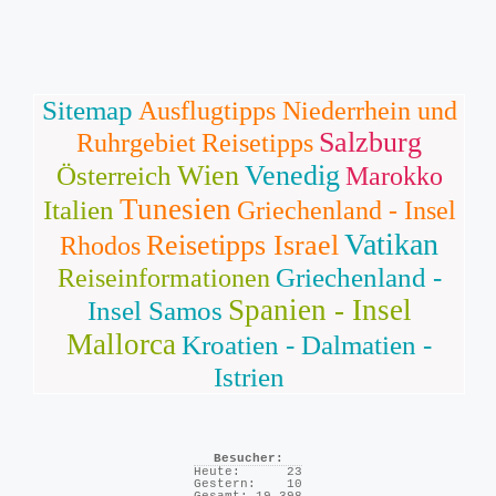
Sitemap
Ausflugtipps Niederrhein und
Salzburg
Ruhrgebiet
Reisetipps
Wien
Venedig
Österreich
Marokko
Tunesien
Italien
Griechenland - Insel
Vatikan
Reisetipps Israel
Rhodos
Griechenland -
Reiseinformationen
Spanien - Insel
Insel Samos
Mallorca
Kroatien - Dalmatien -
Istrien
Besucher:
Heute:
23
Gestern:
10