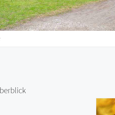
k
berblick